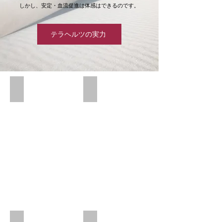
​しかし、安定・血流促進は体感はできるのです。
テラヘルツの実力
recovery multi band
着
け
た
瞬
間
に
自
分
自
身
で
体
感
で