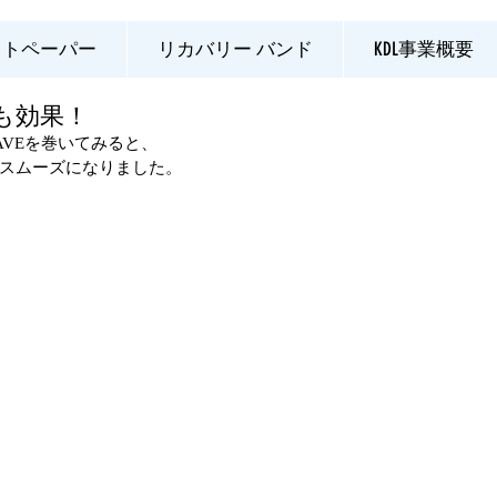
イトペーパー
リカバリー バンド
KDL事業概要
も効果！
WAVEを巻いてみると、
スムーズになりました。