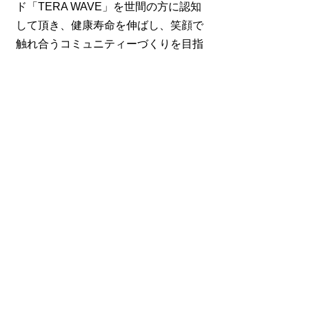
ド「TERA WAVE」を世間の方に認知
して頂き、健康寿命を伸ばし、笑顔で
触れ合うコミュニティーづくりを目指
し、医療費削減や社会保障費削減など
社会に貢献をしてまいりたいと今春、
新会社【テラウェーブジャパン株式会
社】を設立いたしました。
＂次世代サポーター「TERA WAVE リ
カバリーシリーズ」”の販売を開始。
今後もお客様のお声を大切に
喜んで頂
ける商品づくりに努めて参ります。​
テラウェーブジャパン株式会社
代表取締役 C E O