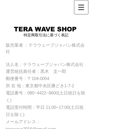
TERA WAVE SHOP
特定商取引法に基づく表記
販売業者 ：テラウェーブジャパン株式会
社
​法人名：テラウェーブジャパン株式会社
運営統括責任者：​黒木 圭一郎
郵便番号：〒​104-0054
所 在 地：
東京都中央区勝どき1-7-2
電話番号
：080−4422−8600(土日祝日を除
く)
電話受付時間：平日 11:00~17:00(土日祝
日を除く)
メールアドレス：
terawave2016@gmail.com