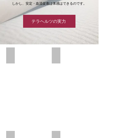
​しかし、安定・血流促進は体感はできるのです。
テラヘルツの実力
リカバリーマルチバンド
着
け
た
瞬
間
に
自
分
自
身
で
体
感
で