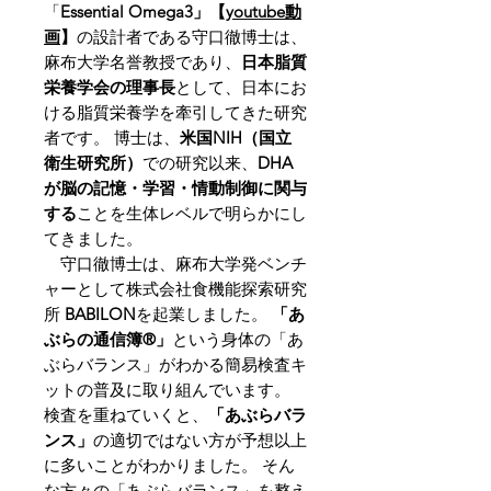
「
Essential Omega3」【
youtube動
画
】
の設計者である守口徹博士は、
麻布大学名誉教授であり、
日本脂質
栄養学会の理事長
として、日本にお
ける脂質栄養学を牽引してきた研究
者です。 博士は、
米国NIH（国立
衛生研究所）
での研究以来、
DHA
が脳の記憶・学習・情動制御に関与
する
ことを生体レベルで明らかにし
てきました。
守口徹博士は、麻布大学発ベンチ
ャーとして株式会社食機能探索研究
所
BABILON
を起業しました。
「あ
ぶらの通信簿®」
という身体の「あ
ぶらバランス」がわかる簡易検査キ
ットの普及に取り組んでいます。
検査を重ねていくと、
「あぶらバラ
ンス」
の適切ではない方が予想以上
に多いことがわかりました。 そん
な方々の「あぶらバランス」を整え