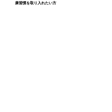
康習慣を取り入れたい方
ストレスの多い生活の中で、心
と体のバランスを大切にしたい
方
年齢に応じたクリアな毎日を意
識される方
記憶や思考に関わる栄養素を、
食事とあわせて取り入れたい方
1日目安量（4粒）あたりの配合成
分
［カプセル内容物成分：1日4粒
（1.88g）］
DHA含有精製魚油：
840mg
クリルオイル：
240mg
エゴマ油：
119mg
商品情報
内容量：
120粒（約30日分）
1日目安：
4粒