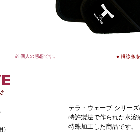
。
● 銅線糸
※ 個人の感想です。
VE
ド
テラ・ウェーブ シリーズ
ン
特許製法で作られた水溶
特殊加工した商品です。
用）