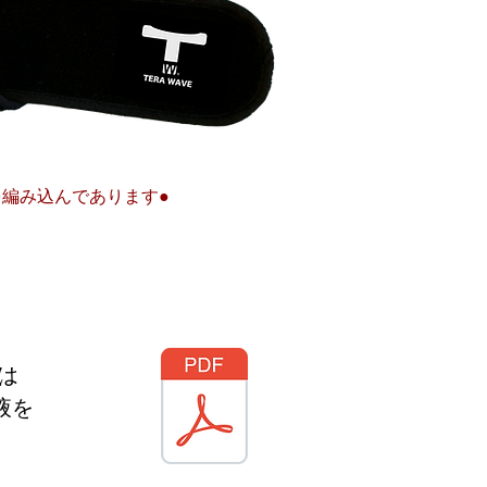
を編み込んであります●
は
液を