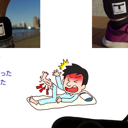
声
なった
った
た