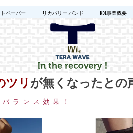
イトペーパー
リカバリー バンド
KDL事業概要
In the recovery !
のツリ
が無くなったとの
のバランス効果！