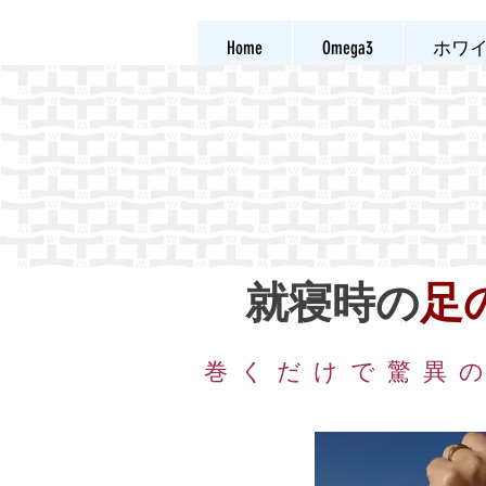
Home
Omega3
ホワ
就寝時の
足
巻くだけで驚異